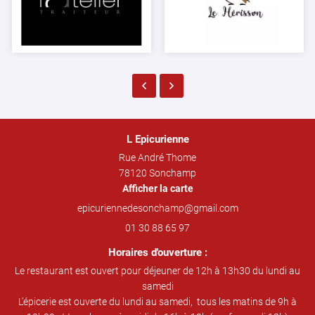
L Epicurienne
Rue André Thome
78120 Sonchamp
Afficher la carte
01 30 88 65 97
Horaires d'ouverture :
Le restaurant est ouvert pour déjeuner de 12h à 13h30 du lundi au
samedi
L'épicerie est ouverte du lundi au samedi, tous les matins de 9h à