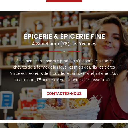
Une question
ACCUEIL
01 30 88 65 9
ÉPICERIE & ÉPICERIE FINE
 RESTAURANT
À Sonchamp (78), les Yvelines
LIMENTATION
L’épicurienne propose des produits régionaux tels que les
chèvres de la ferme de la Noue, les miels de Briis, les bières
PICERIE FINE
Volcelest, les œufs de Brouville, le pain de Clairefontaine… Aux
Restez infor
beaux jours, l’Épicurienne vous ouvre sa terrasse privée !
ACTUALITÉS
INSCRIPTION NEWS
CONTACTEZ-NOUS
AVIS
CONTACT
Rejoignez-nous