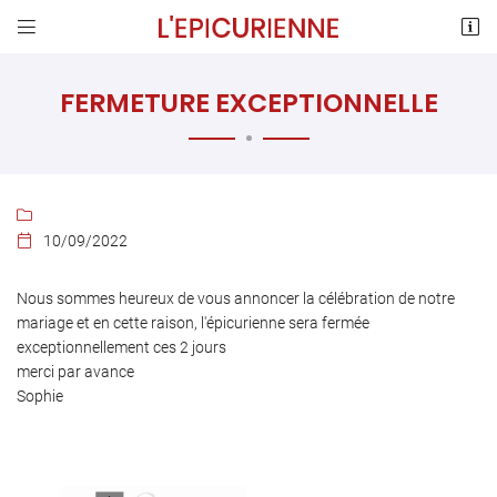


Rue André Thome
78120 Sonchamp
FERMETURE EXCEPTIONNELLE
01 30 88 65 97

10/09/2022

Nous sommes heureux de vous annoncer la célébration de notre
mariage et en cette raison, l'épicurienne sera fermée
Adresse email de réception

exceptionnellement ces 2 jours
merci par avance
En cochant cette case, vous consentez à recevoir nos propositions commerciales à
Sophie
l'adresse email indiqué ci-dessus. Vous pouvez vous désinscrire à tout moment en
utilisant
le formulaire de désinscription
.
INSCRIPTION