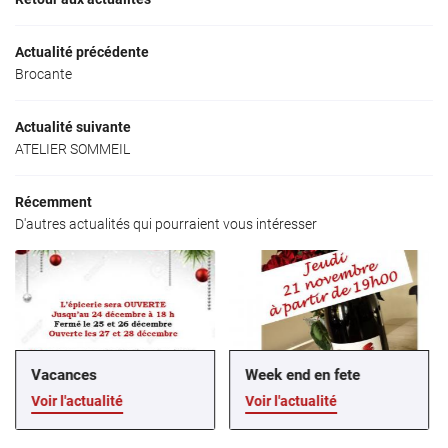
ACCUEIL
01 30 88 65 9
Actualité précédente
 RESTAURANT
Brocante
LIMENTATION
Actualité suivante
ATELIER SOMMEIL
PICERIE FINE
Restez infor
Récemment
ACTUALITÉS
D'autres actualités qui pourraient vous intéresser
INSCRIPTION NEWS
AVIS
CONTACT
Rejoignez-nous
Vacances
Week end en fete
Voir l'actualité
Voir l'actualité