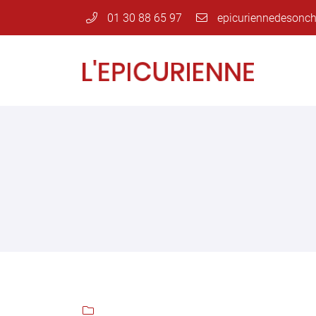
01 30 88 65 97
Rue André Thome
78120 Sonchamp
01 30 88 65 97
Adresse email de réception


En cochant cette case, vous consentez à recevoir nos propositions commer