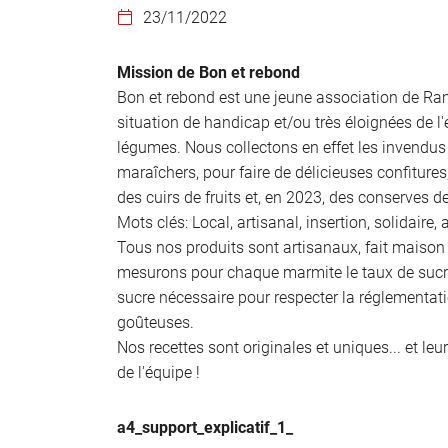
l'adresse email indiqué ci-dessus. Vous pouvez vous désinscrire à tout mo
23/11/2022

utilisant
le formulaire de désinscription
.
Mission de Bon et rebond
INSCRIPTION
Bon et rebond est une jeune association de Ramb
situation de handicap et/ou très éloignées de l'
légumes. Nous collectons en effet les invendus
maraîchers, pour faire de délicieuses confitures
des cuirs de fruits et, en 2023, des conserves 
Mots clés: Local, artisanal, insertion, solidaire,
Tous nos produits sont artisanaux, fait maison 
mesurons pour chaque marmite le taux de sucre 
sucre nécessaire pour respecter la réglementatio
goûteuses.
Nos recettes sont originales et uniques... et le
de l'équipe !
a4_support_explicatif_1_