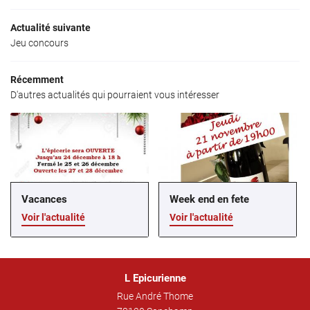
 RESTAURANT
Actualité suivante
Jeu concours
LIMENTATION
Récemment
PICERIE FINE
D'autres actualités qui pourraient vous intéresser
Restez infor
ACTUALITÉS
INSCRIPTION NEWS
AVIS
CONTACT
Rejoignez-nous
Vacances
Week end en fete
Voir l'actualité
Voir l'actualité
L Epicurienne
Rue André Thome