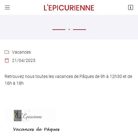


Rue André Thome
78120 Sonchamp
01 30 88 65 97
Vacances

21/04/2023

Retrouvez nous toutes les vacances de Pâques de 9h à 12h30 et de
16h à 18h
Adresse email de réception

En cochant cette case, vous consentez à recevoir nos propositions commerciales à
l'adresse email indiqué ci-dessus. Vous pouvez vous désinscrire à tout moment en
utilisant
le formulaire de désinscription
.
INSCRIPTION