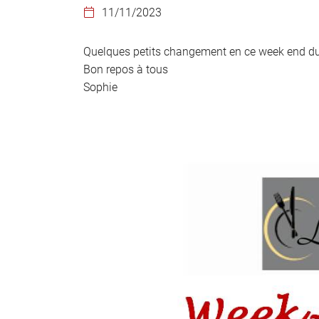
l'adresse email indiqué ci-dessus. Vous pouvez vous désinscrire à tout mo
11/11/2023

utilisant
le formulaire de désinscription
.
Quelques petits changement en ce week end d
INSCRIPTION
Bon repos à tous
Sophie