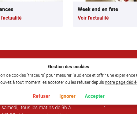
ances
Week end en fete
 l'actualité
Voir l'actualité
Horaires d'ouverture :
Restez infor
Gestion des cookies
ation de cookies "traceurs" pour mesurer l'audience et offrir une experience
Le restaurant est ouvert pour
Tenez vous inf
ouvez à tout moment les accepter ou les refuser depuis
notre page dédié
déjeuner de 12h à 13h30 du lundi
dernières offres
au samedi
Refuser
Ignorer
Accepter
L'épicerie est ouverte du lundi au
samedi, tous les matins de 9h à
12h30 et tous les après-midi de
16h à 19h (sauf samedi 18h)
Epicerie est fermée le lundi, le