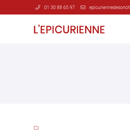
01 30 88 65 97
Rue André Thome
78120 Sonchamp
01 30 88 65 97
Adresse email de réception


En cochant cette case, vous consentez à recevoir nos propositions commer