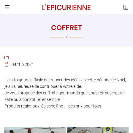


Rue André Thome
78120 Sonchamp
COFFRET
01 30 88 65 97

04/12/2021

Il est toujours difficile de trouver des idées en cette période de Noel,
je suis heureuse de contribuer à votre aide.
Adresse email de réception

Je vous propose des coffrets gourmands que vous retrouverez en
salle ou à constituer ensemble.
En cochant cette case, vous consentez à recevoir nos propositions commerciales à
Produits régionaux, épicerie fine .... des prix pour tous
l'adresse email indiqué ci-dessus. Vous pouvez vous désinscrire à tout moment en
utilisant
le formulaire de désinscription
.
INSCRIPTION