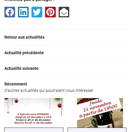
Restez infor
ACTUALITÉS
INSCRIPTION NEWS
AVIS
Retour aux actualités
CONTACT
Rejoignez-nous
Actualité précédente
Actualité suivante
Récemment
D'autres actualités qui pourraient vous intéresser