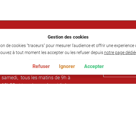
Horaires d'ouverture :
Restez infor
Gestion des cookies
ation de cookies "traceurs" pour mesurer l'audience et offrir une experience
Le restaurant est ouvert pour
Tenez vous inf
ouvez à tout moment les accepter ou les refuser depuis
notre page dédié
déjeuner de 12h à 13h30 du lundi
dernières offres
au samedi
Refuser
Ignorer
Accepter
L'épicerie est ouverte du lundi au
samedi, tous les matins de 9h à
12h30 et tous les après-midi de
16h à 19h (sauf samedi 18h)
Epicerie est fermée le lundi, le
jeudi après-midi et dimanche toute
la journée
Rejoignez-nous