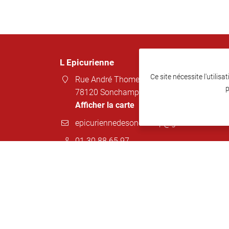
L Epicurienne
Ce site nécessite l'utilis
Rue André Thome
p
78120 Sonchamp
Afficher la carte
01 30 88 65 97